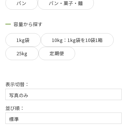
パン
パン・菓子・麺
容量から探す
1kg袋
10kg：1kg袋を10袋1箱
25kg
定期便
表示切替：
並び順：