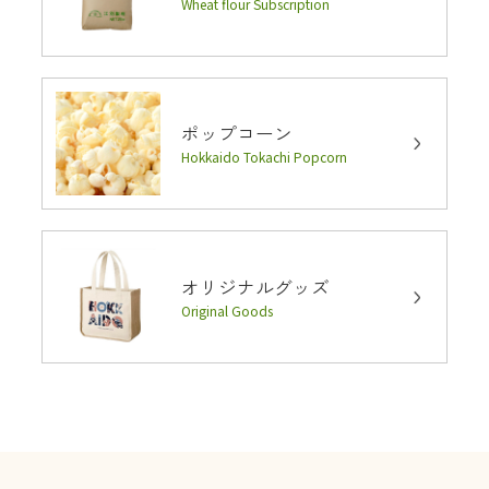
Wheat flour Subscription
ポップコーン
Hokkaido Tokachi Popcorn
オリジナルグッズ
Original Goods